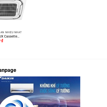
BÁN NHIỀU NHẤT
UX Cassette
0
₫
 Chiều Inverter
/4DR3YAB
anpage