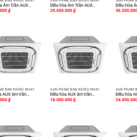
ẨM BÁN NHIỀU NHẤT
SẢN PHẨM BÁN NHIỀU NHẤT
SẢN PHẨM 
òa Âm Trần AUX
Điều hòa Âm Trần AUX
Điều Hòa 
.000
₫
29.450.000
₫
36.350.00
TU 2 Chiều ALCA –
24000BTU 2 Chiều ALCA –
36000BTU 
1YA2-R
H24/4R1YA-R
H36/5R1YA
ẨM BÁN NHIỀU NHẤT
SẢN PHẨM BÁN NHIỀU NHẤT
SẢN PHẨM 
X âm trần
Điều hòa AUX âm trần
Điều hòa A
.000
₫
18.000.000
₫
24.450.00
TU 1 Chiều ALCA-
24000BTU 1 Chiều ALCA –
36000BTU 
3YB-R
C24/4R3YB-R
C36/5R3YB