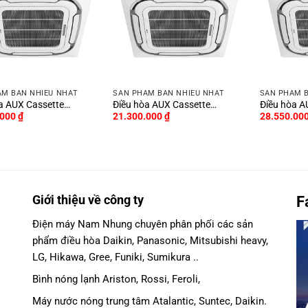
ẨM BÁN NHIỀU NHẤT
SẢN PHẨM BÁN NHIỀU NHẤT
SẢN PHẨM 
a AUX Cassette
Điều hòa AUX Cassette
Điều hòa A
.000
₫
21.300.000
₫
28.550.00
U 1 Chiều Inverter
24000BTU 1 Chiều Inverter
36000BTU 1
C18
ALCA–C24/4DR3YAB
ALCA–C36
Giới thiệu về công ty
F
Điện máy Nam Nhung
chuyên phân phối các sản
phẩm
điều hòa Daikin
, Panasonic,
Mitsubishi heavy
,
LG, Hikawa, Gree, Funiki, Sumikura ..
Bình nóng lạnh Ariston, Rossi, Feroli,
Máy nước nóng trung tâm Atalantic, Suntec, Daikin.