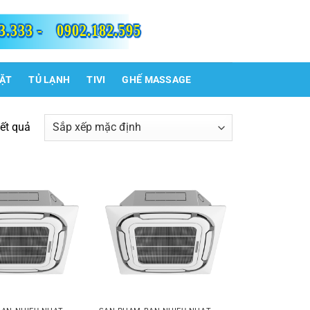
3.333 -
0902.182.595
IẶT
TỦ LẠNH
TIVI
GHẾ MASSAGE
kết quả