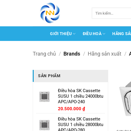
Bỏ
qua
Tìm
kiếm:
nội
dung
GIỚI THIỆU
ĐIỀU HOÀ
HÃNG SẢ
Trang chủ
/
Brands
/
Hãng sản xuất
/
SẢN PHẨM
Điều hòa SK Cassette
SUSU 1 chiều 24000btu
APC/APO-240
20.500.000
₫
Điều hòa SK Cassette
SUSU 1 chiều 28000btu
APC/APO-280