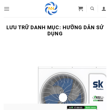
Bỏ
qua
nội
dung
LƯU TRỮ DANH MỤC:
HƯỠNG DẪN SỬ
DỤNG