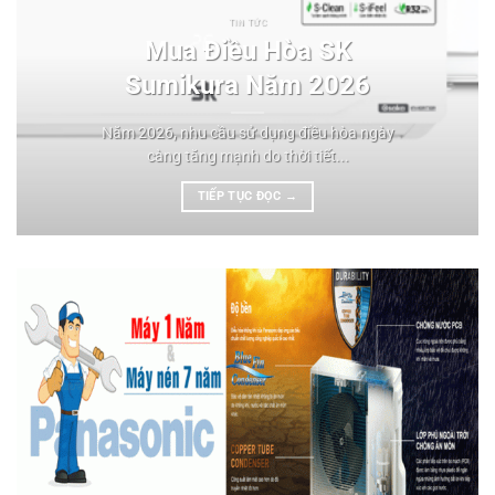
TIN TỨC
Mua Điều Hòa SK
Sumikura Năm 2026
Năm 2026, nhu cầu sử dụng điều hòa ngày
càng tăng mạnh do thời tiết...
TIẾP TỤC ĐỌC
→