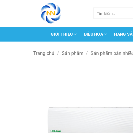
Bỏ
qua
Tìm
kiếm:
nội
dung
GIỚI THIỆU
ĐIỀU HOÀ
HÃNG SẢ
Trang chủ
/
Sản phẩm
/
Sản phẩm bán nhiề