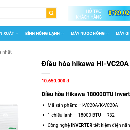
0789.02
N XUẤT
BÌNH NÓNG LẠNH
MÁY NƯỚC NÓNG
MÁY G
u nhất
Điều hòa hikawa HI-VC20A 
10.650.000
₫
Điều hòa Hikawa
18000BTU Invert
Mã sản phẩm: HI-VC20A/K-VC20A
1 chiều lạnh – 18000 BTU – R32
Công nghệ
INVERTER
tiết kiệm điện nă