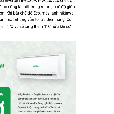
ều inverter HI-VC20A/K-VC20A có chế độ
và nó cũng là một trong những chế độ giúp
m. Khi bật chế độ Eco, máy lạnh hikiawa
 làm mát nhưng vẫn tối ưu điện năng. Cứ
o
o
 lên 1
C và sẽ tăng thêm 1
C nữa khi sử