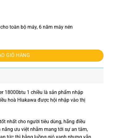
m cho toàn bộ máy, 6 năm máy nén
chiều số lượng
ÀO GIỎ HÀNG
er 18000btu 1 chiều
là sản phẩm nhập
điều hoà Hiakawa được hội nhập vào thị
tốt nhất cho người tiêu dùng, hãng
điều
nh năng ưu việt nhằm mang tới sự an tâm,
gian tức thì bằng luồng gió xanh nhưng vẫn