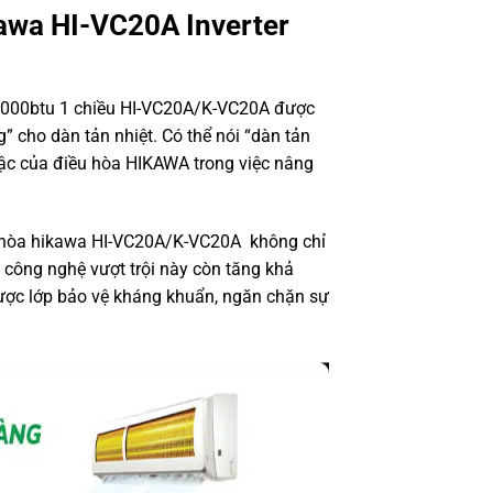
awa HI-VC20A Inverter
18000btu 1 chiều HI-VC20A/K-VC20A được
 cho dàn tản nhiệt. Có thể nói “dàn tản
bậc của điều hòa HIKAWA trong việc nâng
 hòa hikawa HI-VC20A/K-VC20A không chỉ
, công nghệ vượt trội này còn tăng khả
ược lớp bảo vệ kháng khuẩn, ngăn chặn sự