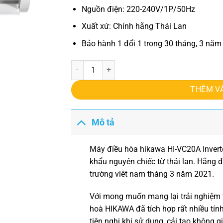
Nguồn điện: 220-240V/1P/50Hz
Xuất xứ: Chính hãng Thái Lan
Bảo hành 1 đổi 1 trong 30 tháng, 3 nă
Điều hòa hikawa HI-VC20A Inverter 18000btu 1 
THÊM V
Mô tả
Máy điều hòa hikawa HI-VC20A Invert
khẩu nguyên chiếc từ thái lan. Hãng 
trường viêt nam tháng 3 năm 2021.
Với mong muốn mang lại trải nghiệm 
hoà HIKAWA
đã tích hợp rất nhiều tí
tiện nghi khi sử dụng, cải tạo không 