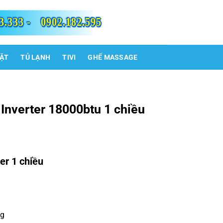
3.333 -
0902.182.595
IẶT
TỦ LẠNH
TIVI
GHẾ MASSAGE
Inverter 18000btu 1 chiều
er 1 chiều
ng