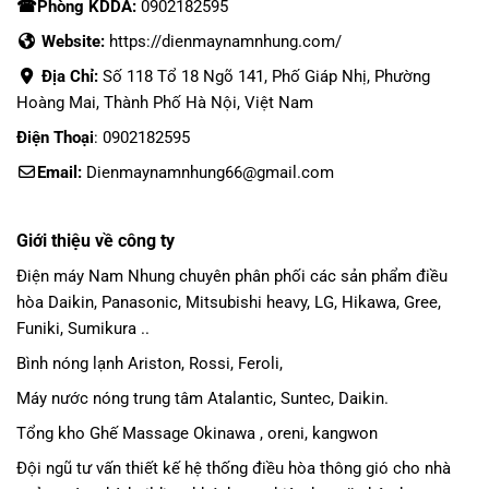
☎Phòng KDDA:
0902182595
Website:
https://dienmaynamnhung.com/
Địa Chỉ:
Số 118 Tổ 18 Ngõ 141, Phố Giáp Nhị, Phường
Hoàng Mai, Thành Phố Hà Nội, Việt Nam
Điện Thoại
: 0902182595
Email:
Dienmaynamnhung66@gmail.com
Giới thiệu về công ty
Điện máy Nam Nhung
chuyên phân phối các sản phẩm
điều
hòa Daikin
, Panasonic,
Mitsubishi heavy
, LG, Hikawa, Gree,
Funiki, Sumikura ..
Bình nóng lạnh Ariston, Rossi, Feroli,
Máy nước nóng trung tâm Atalantic, Suntec, Daikin.
Tổng kho Ghế Massage Okinawa , oreni, kangwon
Đội ngũ tư vấn thiết kế hệ thống điều hòa thông gió cho nhà