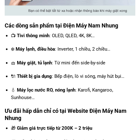
Các dòng sản phẩm tại
Điện Máy Nam Nhung
📺
Tivi thông minh
: OLED, QLED, 4K, 8K…
❄️
Máy lạnh, điều hòa
: Inverter, 1 chiều, 2 chiều…
🧺
Máy giặt, tủ lạnh
: Từ mini đến side-by-side
🔌
Thiết bị gia dụng
: Bếp điện, lò vi sóng, máy hút bụi…
💧
Máy lọc nước RO, nóng lạnh
: Karofi, Kangaroo,
Sunhouse…
Ưu đãi hấp dẫn chỉ có tại Website Điện Máy Nam
Nhung
🎁
Giảm giá trực tiếp từ 200K – 2 triệu