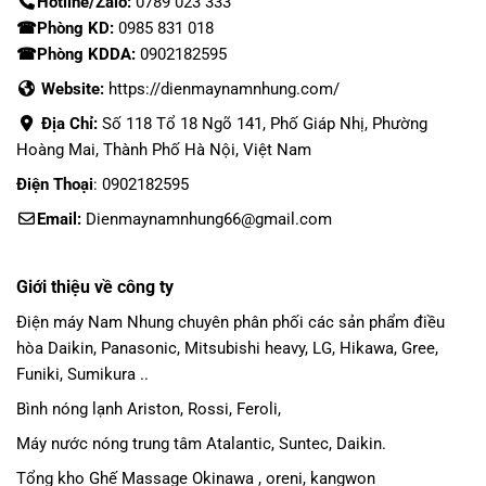
Hotline/Zalo:
0789 023 333
☎Phòng KD:
0985 831 018
☎Phòng KDDA:
0902182595
Website:
https://dienmaynamnhung.com/
Địa Chỉ:
Số 118 Tổ 18 Ngõ 141, Phố Giáp Nhị, Phường
Hoàng Mai, Thành Phố Hà Nội, Việt Nam
Điện Thoại
: 0902182595
Email:
Dienmaynamnhung66@gmail.com
Giới thiệu về công ty
Điện máy Nam Nhung
chuyên phân phối các sản phẩm
điều
hòa Daikin
, Panasonic,
Mitsubishi heavy
, LG, Hikawa, Gree,
Funiki, Sumikura ..
Bình nóng lạnh Ariston, Rossi, Feroli,
Máy nước nóng trung tâm Atalantic, Suntec, Daikin.
Tổng kho Ghế Massage Okinawa , oreni, kangwon