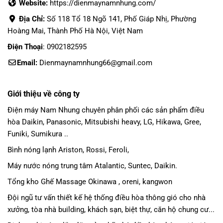
Website:
https://dienmaynamnhung.com/
Địa Chỉ:
Số 118 Tổ 18 Ngõ 141, Phố Giáp Nhị, Phường
Hoàng Mai, Thành Phố Hà Nội, Việt Nam
Điện Thoại
: 0902182595
Email:
Dienmaynamnhung66@gmail.com
Giới thiệu về công ty
Điện máy Nam Nhung
chuyên phân phối các sản phẩm
điều
hòa Daikin
, Panasonic,
Mitsubishi heavy
, LG, Hikawa, Gree,
Funiki, Sumikura ..
Bình nóng lạnh Ariston, Rossi, Feroli,
Máy nước nóng trung tâm Atalantic, Suntec, Daikin.
Tổng kho Ghế Massage Okinawa , oreni, kangwon
Đội ngũ tư vấn thiết kế hệ thống điều hòa thông gió cho nhà
xưởng, tòa nhà building, khách sạn, biệt thự, căn hộ chung cư...