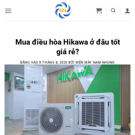
Bỏ
qua
nội
dung
Mua điều hòa Hikawa ở đâu tốt
giá rẻ?
ĐĂNG VÀO
8 THÁNG 8, 2025
BỞI
ĐIỆN MÁY NAM NHUNG