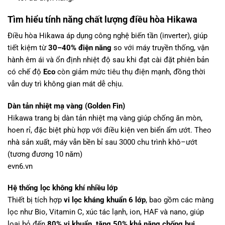
Tìm hiểu tính năng chất lượng
điều hòa Hikawa
Điều hòa Hikawa áp dụng công nghệ biến tần (inverter), giúp
tiết kiệm từ
30–40% điện năng
so với máy truyền thống, vận
hành êm ái và ổn định nhiệt độ sau khi đạt cài đặt phiên bản
có chế độ
Eco
còn giảm mức tiêu thụ điện mạnh, đồng thời
vẫn duy trì không gian mát dễ chịu.
Dàn tản nhiệt mạ vàng (Golden Fin)
Hikawa trang bị dàn tản nhiệt mạ vàng giúp chống ăn mòn,
hoen rỉ, đặc biệt phù hợp với điều kiện ven biển ẩm ướt. Theo
nhà sản xuất, máy vẫn bền bỉ sau 3000 chu trình khô–ướt
(tương đương 10 năm)
evn6.vn
Hệ thống lọc không khí nhiều lớp
Thiết bị tích hợp
vi lọc kháng khuẩn 6 lớp
, bao gồm các màng
lọc như Bio, Vitamin C, xúc tác lạnh, ion, HAF và nano, giúp
loại bỏ đến
80% vi khuẩn, tăng 50% khả năng chống bụi.