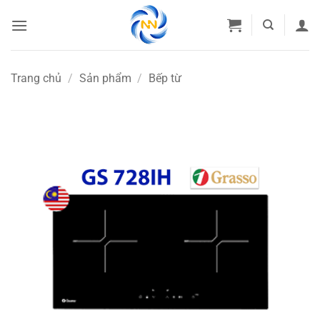
Bỏ
qua
nội
dung
Trang chủ
/
Sản phẩm
/
Bếp từ