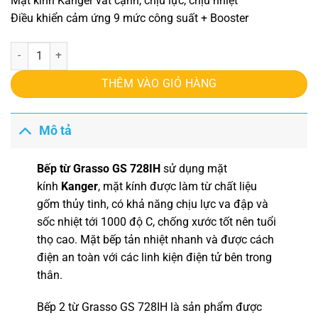
Mặt kính Kanger vát cạnh, chịu lực, chịu nhiệt
Điều khiển cảm ứng 9 mức công suất + Booster
Bếp từ Grasso GS 728IH số lượng
THÊM VÀO GIỎ HÀNG
Mô tả
Bếp từ Grasso GS 728IH
sử dụng mặt
kính
Kanger
, mặt kính được làm từ chất liệu
gốm thủy tinh, có khả năng chịu lực va đập và
sốc nhiệt tới 1000 độ C, chống xước tốt nên tuổi
thọ cao. Mặt bếp tản nhiệt nhanh và được cách
điện an toàn với các linh kiện điện tử bên trong
thân.
Bếp 2 từ Grasso GS 728IH
là sản phẩm được