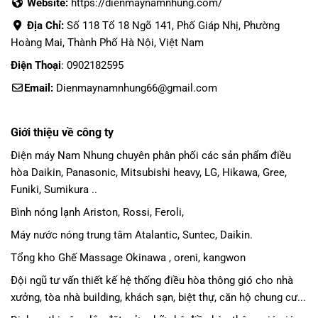
Website:
https://dienmaynamnhung.com/
Địa Chỉ:
Số 118 Tổ 18 Ngõ 141, Phố Giáp Nhị, Phường
Hoàng Mai, Thành Phố Hà Nội, Việt Nam
Điện Thoại
: 0902182595
Email:
Dienmaynamnhung66@gmail.com
Giới thiệu về công ty
Điện máy Nam Nhung
chuyên phân phối các sản phẩm
điều
hòa Daikin
, Panasonic,
Mitsubishi heavy
, LG, Hikawa, Gree,
Funiki, Sumikura ..
Bình nóng lạnh Ariston, Rossi, Feroli,
Máy nước nóng trung tâm Atalantic, Suntec, Daikin.
Tổng kho Ghế Massage Okinawa , oreni, kangwon
Đội ngũ tư vấn thiết kế hệ thống điều hòa thông gió cho nhà
xưởng, tòa nhà building, khách sạn, biệt thự, căn hộ chung cư...