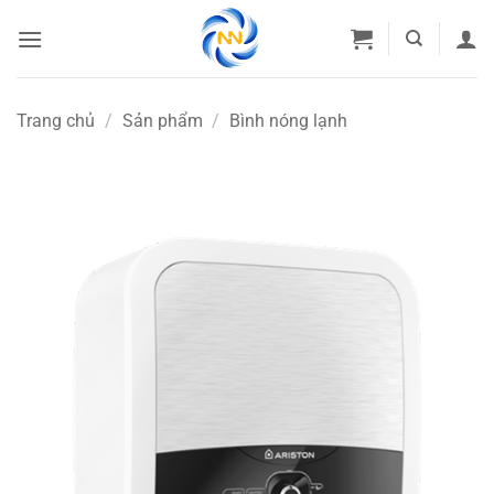
Bỏ
qua
nội
dung
Trang chủ
/
Sản phẩm
/
Bình nóng lạnh