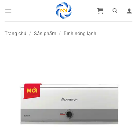
Bỏ
qua
nội
dung
Trang chủ
/
Sản phẩm
/
Bình nóng lạnh