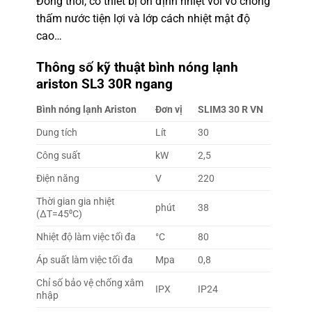
Đồng thời, có thiết bị ổn định nhiệt với vỏ chống
thấm nước tiện lợi và lớp cách nhiệt mật độ
cao…
Thông số kỹ thuật
bình nóng lạnh
ariston SL3 30R ngang
Bình nóng lạnh Ariston
Đơn vị
SLIM3 30 R VN
Dung tích
Lít
30
Công suất
kW
2,5
Điện năng
V
220
Thời gian gia nhiệt
phút
38
(∆T=45⁰C)
Nhiệt độ làm việc tối đa
°C
80
Áp suất làm việc tối đa
Mpa
0,8
Chỉ số bảo vệ chống xâm
IPX
IP24
nhập