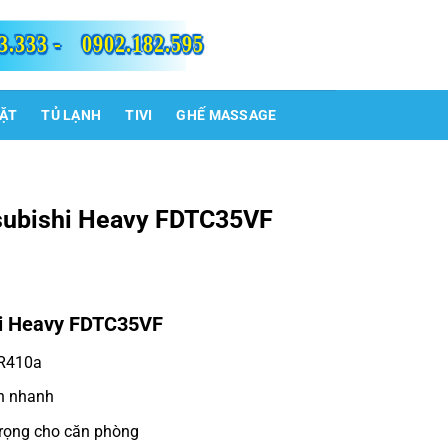
3.333 -
0902.182.595
IẶT
TỦ LẠNH
TIVI
GHẾ MASSAGE
tsubishi Heavy FDTC35VF
shi Heavy FDTC35VF
 R410a
nh nhanh
 trọng cho căn phòng