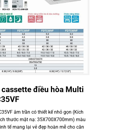
 cassette điều hòa
Multi
C35VF
TC35VF
âm trần có thiết kế nhỏ gọn (Kích
ích thước mặt nạ: 35X700X700mm) màu
tinh tế mang lại vẻ đẹp hoàn mẽ cho căn