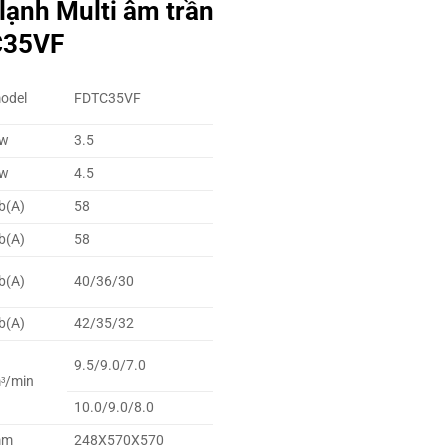
lạnh Multi âm trần
C35VF
odel
FDTC35VF
w
3.5
w
4.5
b(A)
58
b(A)
58
b(A)
40/36/30
b(A)
42/35/32
9.5/9.0/7.0
ᶟ/min
10.0/9.0/8.0
mm
248X570X570