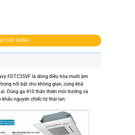
5VF số lượng
ÀO GIỎ HÀNG
eavy FDTC35VF l
à dòng điều hòa multi âm
 trọng nổi bật cho không gian, cùng khả
ái. Dùng ga 410 thân thiện môi trường và
khẩu nguyên chiếc từ thái lan.