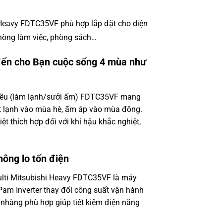
 Heavy FDTC35VF
phù hợp lắp đặt cho diện
hòng làm việc, phòng sách…
đến cho Bạn cuộc sống 4 mùa như
iều (làm lạnh/sưởi ấm) FDTC35VF
mang
t lạnh vào mùa hè, ấm áp vào mùa đông.
iệt thích hợp đối với khí hậu khắc nghiệt,
ông lo tốn điện
ulti Mitsubishi Heavy FDTC35VF
là máy
Pam Inverter thay đổi công suất vận hành
 nhàng phù hợp giúp tiết kiệm điện năng