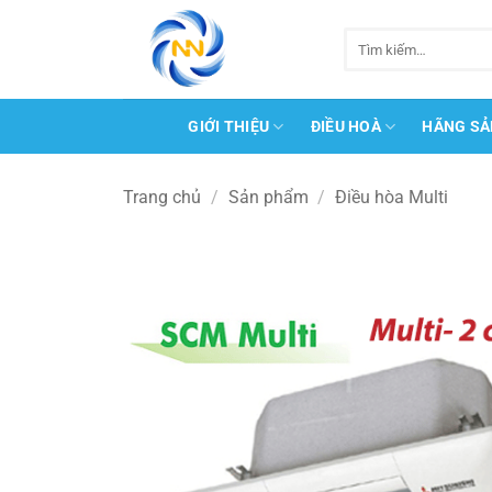
Bỏ
qua
Tìm
kiếm:
nội
dung
GIỚI THIỆU
ĐIỀU HOÀ
HÃNG SẢ
Trang chủ
/
Sản phẩm
/
Điều hòa Multi