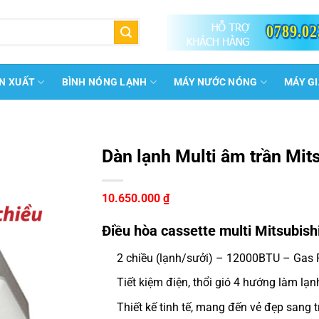
0789.02
N XUẤT
BÌNH NÓNG LẠNH
MÁY NƯỚC NÓNG
MÁY G
Dàn lạnh Multi âm trần Mi
10.650.000
₫
Điều hòa cassette multi Mitsubi
2 chiều (lạnh/sưởi) – 12000BTU – Gas
Tiết kiệm điện, thổi gió 4 hướng làm lạ
Thiết kế tinh tế, mang đến vẻ đẹp sang