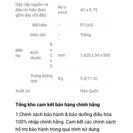
Dây cấp nguồn và
No x
dây tín hiệu (bao
4C x 0.75
mm2
gồm dây nối đất)
Mã hiệu
–
PT-UUC
Màu sắc
–
Trắng
R
x
Mặt
Kích
C
mm
1,420 x 34 x 500
nạ
thước
x
S
Trọng lượng
Kg
5.0(11.0)
tịnh
Xuất xứ
Hàn Quốc
Tổng kho
cam kết bán hàng chính hãng
1.
Chính sách bảo hành & bảo dưỡng điều hòa
100% nhập chính hãng.
Cam kết các chính sách
hỗ trợ bảo hành trong quá trình sử dụng.