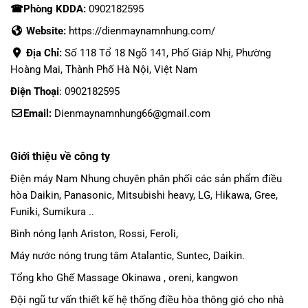
☎Phòng KDDA:
0902182595
Website:
https://dienmaynamnhung.com/
Địa Chỉ:
Số 118 Tổ 18 Ngõ 141, Phố Giáp Nhị, Phường
Hoàng Mai, Thành Phố Hà Nội, Việt Nam
Điện Thoại
: 0902182595
Email:
Dienmaynamnhung66@gmail.com
Giới thiệu về công ty
Điện máy Nam Nhung
chuyên phân phối các sản phẩm
điều
hòa Daikin
, Panasonic,
Mitsubishi heavy
, LG, Hikawa, Gree,
Funiki, Sumikura ..
Bình nóng lạnh Ariston, Rossi, Feroli,
Máy nước nóng trung tâm Atalantic, Suntec, Daikin.
Tổng kho Ghế Massage Okinawa , oreni, kangwon
Đội ngũ tư vấn thiết kế hệ thống điều hòa thông gió cho nhà