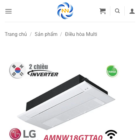
Bỏ
qua
nội
dung
Trang chủ
/
Sản phẩm
/
Điều hòa Multi