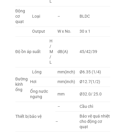
L
Động
cơ
Loại
–
BLDC
quạt
Output
W x No.
30 x 1
H
/
Độ ồn áp suất
M
dB(A)
45/42/39
/
L
Lỏng
mm(inch)
Ø6.35 (1/4)
Đường
Hơi
mm(inch)
Ø12.7(1/2)
kính
ống
Ống nước
mm
Ø32.0/ 25.0
ngưng
–
Cầu chì
Bảo vệ quá nhiệt
Thiết bị bảo vệ
–
cho động cơ
quạt