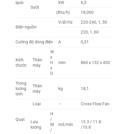
kW
6,3
lạnh
Sưởi
(Btu/h)
18,000
V/Ø/Hz
220-240, 1, 50
Điện nguồn
220, 1, 60
Cường độ dòng điện
A
0,31
W
x
Kích
Thân
H
mm
860 x 132 x 450
thước
máy
x
D
Trọng
Thân
lượng
kg
18,1
máy
tịnh
Loại
–
Cross Flow Fan
H
/
Quạt
Lưu
13.3 / 11.8
M
m3/min
lượng
/10.8
/