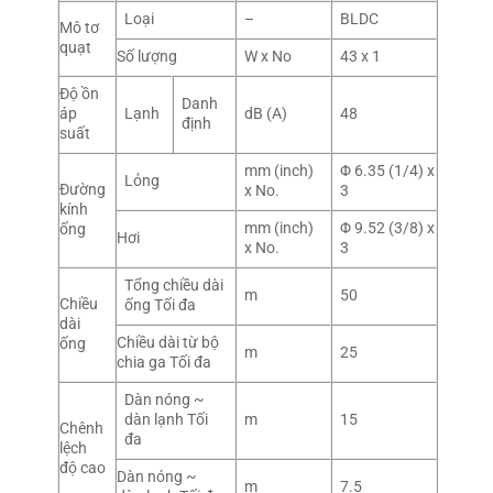
Loại
–
BLDC
Mô tơ
quạt
Số lượng
W x No
43 x 1
Độ ồn
Danh
áp
Lạnh
dB (A)
48
định
suất
mm (inch)
Φ 6.35 (1/4) x
Lỏng
Đường
x No.
3
kính
mm (inch)
Φ 9.52 (3/8) x
ống
Hơi
x No.
3
Tổng chiều dài
m
50
Chiều
ống Tối đa
dài
Chiều dài từ bộ
ống
m
25
chia ga Tối đa
Dàn nóng ~
dàn lạnh Tối
m
15
Chênh
đa
lệch
độ cao
Dàn nóng ~
m
7.5