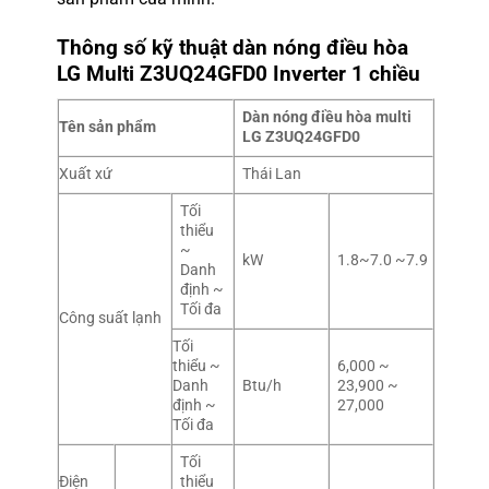
Thông số kỹ thuật dàn nóng điều hòa
LG Multi Z3UQ24GFD0
Inverter 1 chiều
Dàn nóng điều hòa multi
Tên sản phẩm
LG Z3UQ24GFD0
Xuất xứ
Thái Lan
Tối
thiểu
~
kW
1.8~7.0 ~7.9
Danh
định ~
Tối đa
Công suất lạnh
Tối
thiểu ~
6,000 ~
Danh
Btu/h
23,900 ~
định ~
27,000
Tối đa
Tối
Điện
thiểu