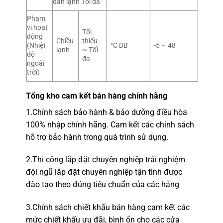
dàn lạnh Tối đa
Phạm
vi hoạt
Tối
động
Chiều
thiểu
(Nhiệt
°C DB
-5 ~ 48
lạnh
~ Tối
độ
đa
ngoài
trời)
Tổng kho
cam kết bán hàng chính hãng
1.
Chính sách bảo hành & bảo dưỡng điều hòa
100% nhập chính hãng.
Cam kết các chính sách
hỗ trợ bảo hành trong quá trình sử dụng.
2.
Thi công lắp đặt chuyên nghiệp
trải nghiệm
đội ngũ lắp đặt c
huyên nghiệp tận tình được
đào tạo theo đúng tiêu chuẩn của các hãng
3.Chính sách chiết khấu
bán hàng cam kết
các
mức chiết khấu ưu đãi, bình ổn cho các cửa