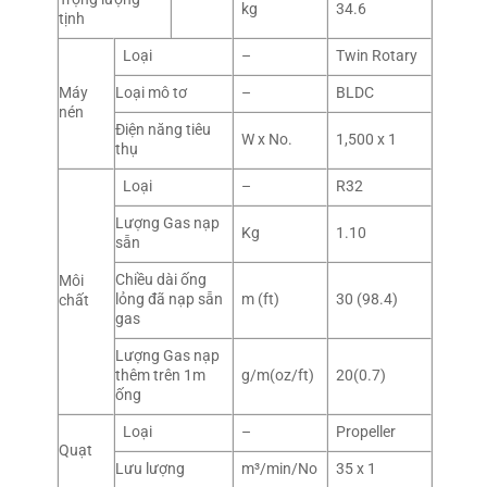
kg
34.6
tịnh
Loại
–
Twin Rotary
Máy
Loại mô tơ
–
BLDC
nén
Điện năng tiêu
W x No.
1,500 x 1
thụ
Loại
–
R32
Lượng Gas nạp
Kg
1.10
sẵn
Chiều dài ống
Môi
lỏng đã nạp sẵn
m (ft)
30 (98.4)
chất
gas
Lượng Gas nạp
thêm trên 1m
g/m(oz/ft)
20(0.7)
ống
Loại
–
Propeller
Quạt
Lưu lượng
m³/min/No
35 x 1