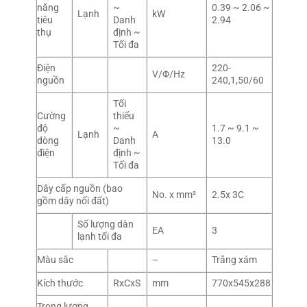
năng
~
0.39 ~ 2.06 ~
Lạnh
kW
tiêu
Danh
2.94
thụ
định ~
Tối đa
Điện
220-
V/Φ/Hz
nguồn
240,1,50/60
Tối
Cường
thiểu
độ
~
1.7 ~ 9.1 ~
Lạnh
A
dòng
Danh
13.0
điện
định ~
Tối đa
Dây cấp nguồn (bao
No. x mm²
2.5x 3C
gồm dây nối đất)
Số lượng dàn
EA
3
lạnh tối đa
Màu sắc
–
Trắng xám
Kích thước
RxCxS
mm
770x545x288
Trọng lượng