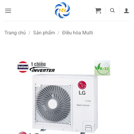
Bỏ
qua
nội
dung
Trang chủ
/
Sản phẩm
/
Điều hòa Multi