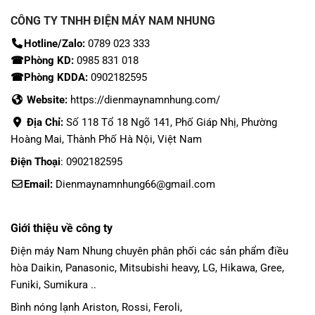
CÔNG TY TNHH ĐIỆN MÁY NAM NHUNG
Hotline/Zalo:
0789 023 333
☎Phòng KD:
0985 831 018
☎Phòng KDDA:
0902182595
Website:
https://dienmaynamnhung.com/
Địa Chỉ:
Số 118 Tổ 18 Ngõ 141, Phố Giáp Nhị, Phường
Hoàng Mai, Thành Phố Hà Nội, Việt Nam
Điện Thoại
: 0902182595
Email:
Dienmaynamnhung66@gmail.com
Giới thiệu về công ty
Điện máy Nam Nhung
chuyên phân phối các sản phẩm
điều
hòa Daikin
, Panasonic,
Mitsubishi heavy
, LG, Hikawa, Gree,
Funiki, Sumikura ..
Bình nóng lạnh Ariston, Rossi, Feroli,