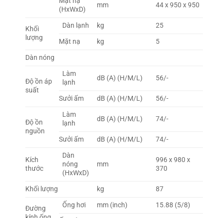
Mặt nạ
mm
44 x 950 x 950
(HxWxD)
Dàn lạnh
kg
25
Khối
lượng
Mặt nạ
kg
5
Dàn nóng
Làm
dB (A) (H/M/L)
56/-
Độ ồn áp
lạnh
suất
Sưởi ấm
dB (A) (H/M/L)
56/-
Làm
dB (A) (H/M/L)
74/-
Độ ồn
lạnh
nguồn
Sưởi ấm
dB (A) (H/M/L)
74/-
Dàn
Kích
996 x 980 x
nóng
mm
thước
370
(HxWxD)
Khối lượng
kg
87
Ống hơi
mm (inch)
15.88 (5/8)
Đường
kính ống