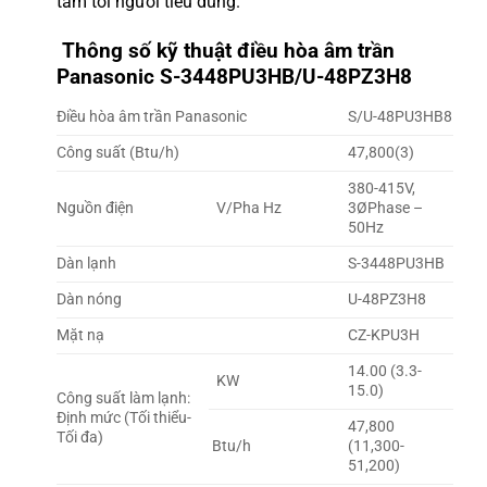
tâm tới người tiêu dùng.
Thông số kỹ thuật điều hòa âm trần
Panasonic S-3448PU3HB/U-48PZ3H8
Điều hòa âm trần Panasonic
S/U-48PU3HB8
Công suất (Btu/h)
47,800(3)
380-415V,
Nguồn điện
V/Pha Hz
3ØPhase –
50Hz
Dàn lạnh
S-3448PU3HB
Dàn nóng
U-48PZ3H8
Mặt nạ
CZ-KPU3H
14.00 (3.3-
KW
15.0)
Công suất làm lạnh:
Định mức (Tối thiểu-
47,800
Tối đa)
Btu/h
(11,300-
51,200)