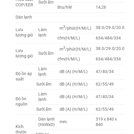
Sưởi ấm
COP/EER
Btu/hW
14,26
Dàn lạnh
3
38.0/29.0/20.0
m
/phút(H/M/L)
Lưu
Làm
lượng gió
lạnh
cfm(H/M/L)
634/484/334
3
38.0/29.0/20.0
m
/phút(H/M/L)
Lưu
Sưởi ấm
lượng gió
cfm(H/M/L)
634/484/334
Làm
dB (A) (H/M/L)
47/40/34
Độ ồn áp
lạnh
suất
Sưởi ấm
dB (A) (H/M/L)
62/55/49
Làm
dB (A) (H/M/L)
47/40/34
Độ ồn
lạnh
nguồn
Sưởi ấm
dB (A) (H/M/L)
62/55/49
Dàn lạnh
319 x 840 x
mm
(HxWxD)
840
Kích
thước