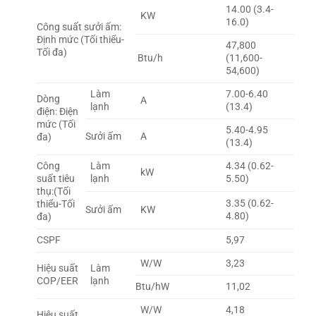
14.00 (3.4-
KW
16.0)
Công suất sưởi ấm:
Định mức (Tối thiểu-
47,800
Tối đa)
Btu/h
(11,600-
54,600)
Làm
7.00-6.40
Dòng
A
lạnh
(13.4)
điện: Điện
mức (Tối
5.40-4.95
Sưởi ấm
A
đa)
(13.4)
Công
Làm
4.34 (0.62-
kW
suất tiêu
lạnh
5.50)
thụ:(Tối
3.35 (0.62-
thiểu-Tối
Sưởi ấm
KW
4.80)
đa)
CSPF
5,97
W/W
3,23
Hiệu suất
Làm
COP/EER
lạnh
Btu/hW
11,02
W/W
4,18
Hiệu suất