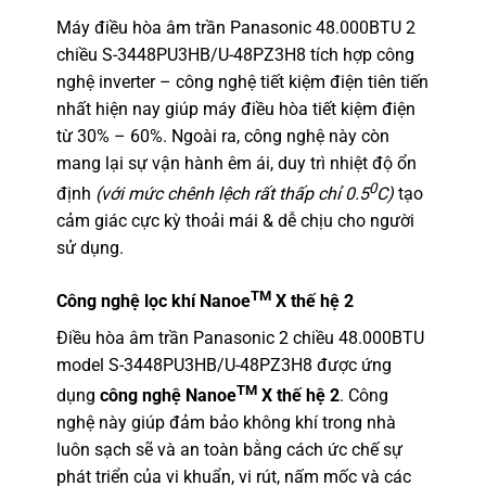
Máy điều hòa âm trần Panasonic
48.000BTU 2
chiều S-3448PU3HB/U-48PZ3H8 tích hợp công
nghệ inverter – công nghệ tiết kiệm điện tiên tiến
nhất hiện nay giúp máy điều hòa tiết kiệm điện
từ 30% – 60%. Ngoài ra, công nghệ này còn
mang lại sự vận hành êm ái, duy trì nhiệt độ ổn
0
định
(với mức chênh lệch rất thấp chỉ 0.5
C)
tạo
cảm giác cực kỳ thoải mái & dễ chịu cho người
sử dụng.
TM
Công nghệ lọc khí Nanoe
X thế hệ 2
Điều hòa âm trần Panasonic 2 chiều 48.000BTU
model S-3448PU3HB/U-48PZ3H8
được ứng
TM
dụng
công nghệ Nanoe
X thế hệ 2
. Công
nghệ này giúp đảm bảo không khí trong nhà
luôn sạch sẽ và an toàn bằng cách ức chế sự
phát triển của vi khuẩn, vi rút, nấm mốc và các