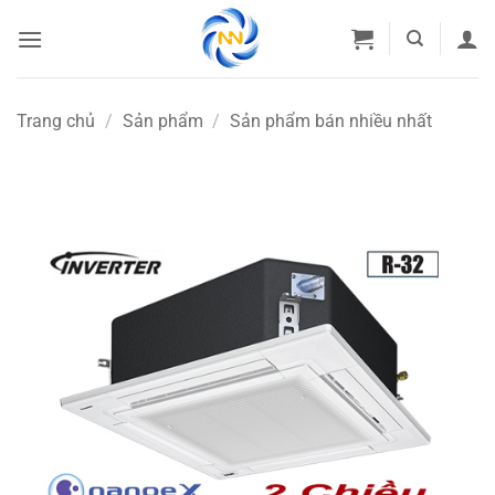
Bỏ
qua
nội
dung
Trang chủ
/
Sản phẩm
/
Sản phẩm bán nhiều nhất