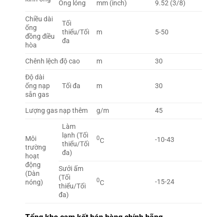
Ống lỏng
mm (inch)
9.52 (3/8)
Chiều dài
Tối
ống
thiểu/Tối
m
5-50
đồng điều
đa
hòa
Chênh lệch độ cao
m
30
Độ dài
ống nạp
Tối đa
m
30
sẵn gas
Lượng gas nạp thêm
g/m
45
Làm
lạnh (Tối
Môi
0
-10-43
C
thiểu/Tối
trường
đa)
hoạt
động
Sưởi ấm
(Dàn
(Tối
0
-15-24
nóng)
C
thiểu/Tối
đa)