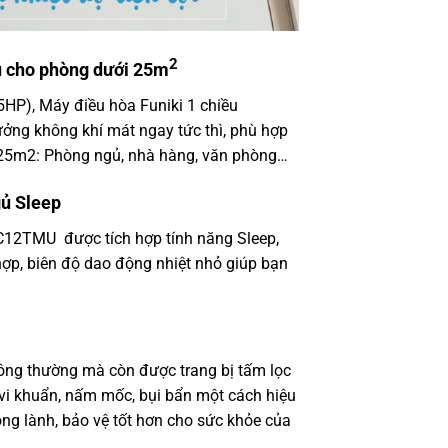
2
u cho phòng dưới 25m
HP), Máy điều hòa Funiki 1 chiều
g không khí mát ngay tức thì, phù hợp
i 25m2: Phòng ngủ, nhà hàng, văn phòng…
gủ Sleep
C12TMU được tích hợp tính năng Sleep,
hợp, biên độ dao động nhiệt nhỏ giúp bạn
hông thường mà còn được trang bị tấm lọc
 vi khuẩn, nấm mốc, bụi bẩn một cách hiệu
ng lành, bảo vệ tốt hơn cho sức khỏe của