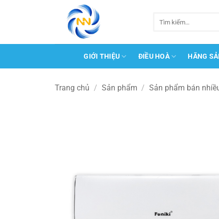
Bỏ
qua
Tìm
kiếm:
nội
dung
GIỚI THIỆU
ĐIỀU HOÀ
HÃNG SẢ
Trang chủ
/
Sản phẩm
/
Sản phẩm bán nhiề