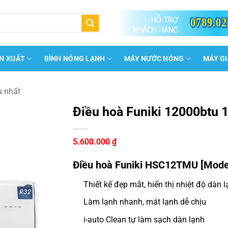
0789.02
N XUẤT
BÌNH NÓNG LẠNH
MÁY NƯỚC NÓNG
MÁY G
u nhất
Điều hoà Funiki 12000btu
5.600.000
₫
Điều hoà Funiki HSC12TMU [Model
Thiết kế đẹp mắt, hiển thị nhiệt độ dàn 
Làm lạnh nhanh, mát lạnh dễ chịu
i-auto Clean tự làm sạch dàn lạnh