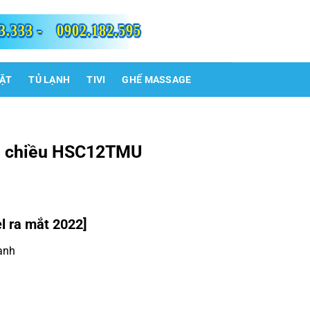
3.333 -
0902.182.595
IẶT
TỦ LẠNH
TIVI
GHẾ MASSAGE
 1 chiều HSC12TMU
 ra mắt 2022]
lạnh