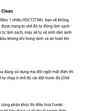
o Clean
000btu 1 chiều HSC12TMU bạn sẽ không
 được trang bị chế độ tự động làm sạch
ộ tự làm sạch, máy sẽ tự vệ sinh dàn lạnh
bầu không khí trong lành và an toàn khi
hòa đang sử dụng mà đột ngột mất điện thì
ẽ tự chạy ở chế độ cài đặt trước đó (Chế
cùng phân khúc thì điều hoà Funiki
ời tiêu dùng và kỹ thuật ngành điện