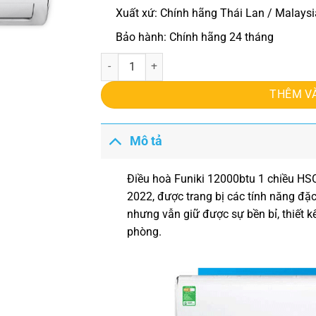
Xuất xứ: Chính hãng Thái Lan / Malaysi
Bảo hành: Chính hãng 24 tháng
Điều hoà Funiki 12000btu 1 chiều HSC12TMU số
THÊM V
Mô tả
Điều hoà Funiki 12000btu 1 chiều 
2022, được trang bị các tính năng đặ
nhưng vẫn giữ được sự bền bỉ, thiết 
phòng.