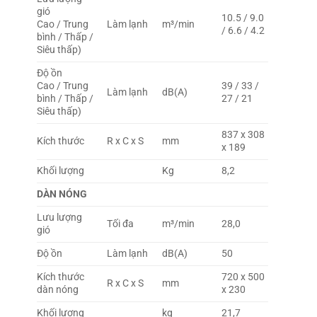
gió
10.5 / 9.0
Cao / Trung
Làm lạnh
m³/min
/ 6.6 / 4.2
bình / Thấp /
Siêu thấp)
Độ ồn
Cao / Trung
39 / 33 /
Làm lạnh
dB(A)
bình / Thấp /
27 / 21
Siêu thấp)
837 x 308
Kích thước
R x C x S
mm
x 189
Khối lượng
Kg
8,2
DÀN NÓNG
Lưu lượng
Tối đa
m³/min
28,0
gió
Độ ồn
Làm lạnh
dB(A)
50
Kích thước
720 x 500
R x C x S
mm
dàn nóng
x 230
Khối lượng
kg
21,7