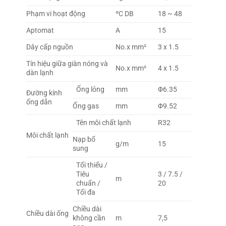
Phạm vi hoạt động
ºC DB
18 ~ 48
Aptomat
A
15
Dây cấp nguồn
No.x mm²
3 x 1.5
Tín hiệu giữa giàn nóng và
No.x mm²
4 x 1.5
dàn lạnh
Ống lỏng
mm
Φ6.35
Đường kính
ống dẫn
Ống gas
mm
Φ9.52
Tên môi chất lạnh
R32
Môi chất lạnh
Nạp bổ
g/m
15
sung
Tối thiểu /
Tiêu
3 / 7.5 /
m
chuẩn /
20
Tối đa
Chiều dài
Chiều dài ống
không cần
m
7,5