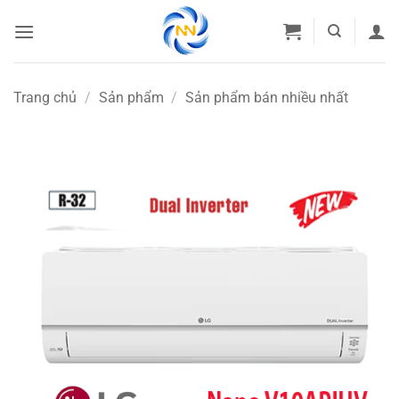
Bỏ
qua
nội
dung
Trang chủ
/
Sản phẩm
/
Sản phẩm bán nhiều nhất