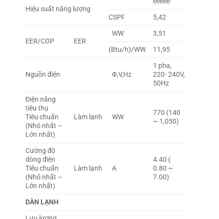
êêêêê
Hiệu suất năng lượng
CSPF
5,42
WW
3,51
EER/COP
EER
(Btu/h)/WW
11,95
1 pha,
Nguồn điện
Φ,V,Hz
220- 240V,
50Hz
Điện năng
tiêu thụ
770 (140
Tiêu chuẩn
Làm lạnh
WW
~ 1,050)
(Nhỏ nhất –
Lớn nhất)
Cường độ
dòng điện
4.40 (
Tiêu chuẩn
Làm lạnh
A
0.80 ~
(Nhỏ nhất –
7.00)
Lớn nhất)
DÀN LẠNH
Lưu lượng