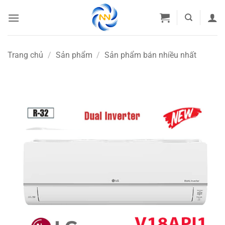
Bỏ
qua
nội
dung
Trang chủ
/
Sản phẩm
/
Sản phẩm bán nhiều nhất