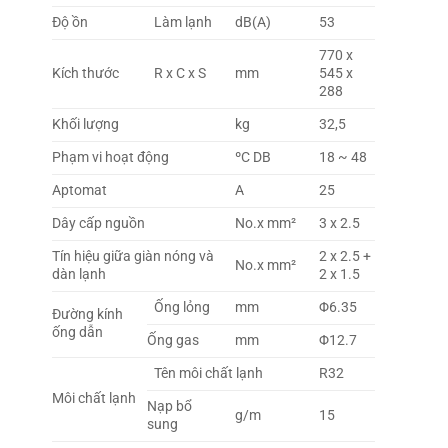
Độ ồn
Làm lạnh
dB(A)
53
770 x
Kích thước
R x C x S
mm
545 x
288
Khối lượng
kg
32,5
Phạm vi hoạt động
ºC DB
18 ~ 48
Aptomat
A
25
Dây cấp nguồn
No.x mm²
3 x 2.5
Tín hiệu giữa giàn nóng và
2 x 2.5 +
No.x mm²
dàn lạnh
2 x 1.5
Ống lỏng
mm
Φ6.35
Đường kính
ống dẫn
Ống gas
mm
Φ12.7
Tên môi chất lạnh
R32
Môi chất lạnh
Nạp bổ
g/m
15
sung