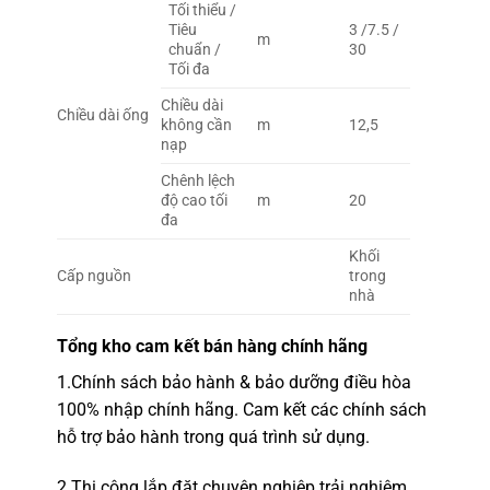
Tối thiểu /
Tiêu
3 /7.5 /
m
chuẩn /
30
Tối đa
Chiều dài
Chiều dài ống
không cần
m
12,5
nạp
Chênh lệch
độ cao tối
m
20
đa
Khối
Cấp nguồn
trong
nhà
Tổng kho
cam kết bán hàng chính hãng
1.
Chính sách bảo hành & bảo dưỡng điều hòa
100% nhập chính hãng.
Cam kết các chính sách
hỗ trợ bảo hành trong quá trình sử dụng.
2.
Thi công lắp đặt chuyên nghiệp
trải nghiệm