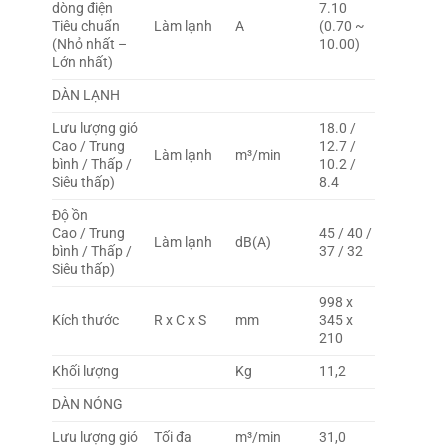
dòng điện
7.10
Tiêu chuẩn
Làm lạnh
A
(0.70 ~
(Nhỏ nhất –
10.00)
Lớn nhất)
DÀN LẠNH
Lưu lượng gió
18.0 /
Cao / Trung
12.7 /
Làm lạnh
m³/min
bình / Thấp /
10.2 /
Siêu thấp)
8.4
Độ ồn
Cao / Trung
45 / 40 /
Làm lạnh
dB(A)
bình / Thấp /
37 / 32
Siêu thấp)
998 x
Kích thước
R x C x S
mm
345 x
210
Khối lượng
Kg
11,2
DÀN NÓNG
Lưu lượng gió
Tối đa
m³/min
31,0