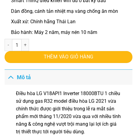
Smart ThinQ điều khiển wifi dù ở bất kỳ đâu
Dàn đồng, cánh tản nhiệt mạ vàng chống ăn mòn
Xuất xứ: Chính hãng Thái Lan
Bảo hành: Máy 2 năm, máy nén 10 năm
Điều hòa LG V18API1 Inverter 18000BTU 1 chiều số lượng
THÊM VÀO GIỎ HÀNG
Mô tả
Điều hòa LG V18API1 Inverter 18000BTU 1 chiều
sử dụng gas R32 model điều hòa LG 2021 vừa
chính thức được giới thiệu trong lễ ra mắt sản
phẩm mới tháng 11/2020 vừa qua với nhiều tính
năng & công nghệ vượt trội mang lại lợi ích giá
trị thiết thực tới người tiêu dùng.