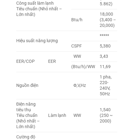
Công suất làm lạnh
5.862)
Tiêu chuẩn (Nhỏ nhất –
18,000
Lớn nhất)
Btu/h
(3,400 –
20,000)
*****
Hiệu suất năng lượng
CSPF
5,380
WW
3,43
EER/COP
EER
(Btu/h)/WW
11,69
1 pha,
220-
Nguồn điện
Φ,V,Hz
240V,
50Hz
Điện năng
tiêu thụ
1,540
Tiêu chuẩn
Làm lạnh
WW
(250 ~
(Nhỏ nhất –
2000)
Lớn nhất)
Cường độ