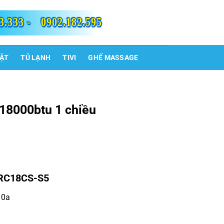
3.333 -
0902.182.595
IẶT
TỦ LẠNH
TIVI
GHẾ MASSAGE
 18000btu 1 chiều
SRC18CS-S5
10a