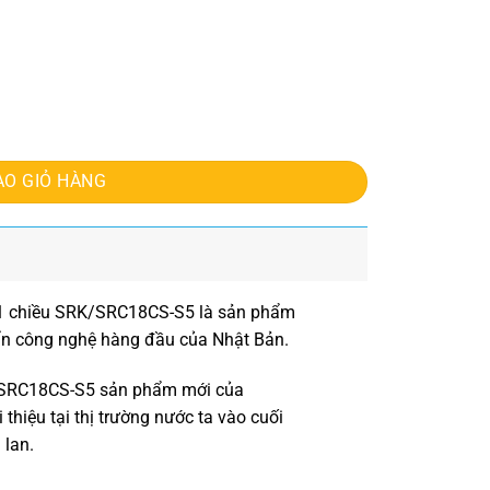
RK/SRC18CS-S5 số lượng
ÀO GIỎ HÀNG
 1 chiều SRK/SRC18CS-S5
là sản phẩm
uẩn công nghệ hàng đầu của Nhật Bản.
/SRC18CS-S5 sản phẩm mới của
i thiệu tại thị trường nước ta vào cuối
 lan.