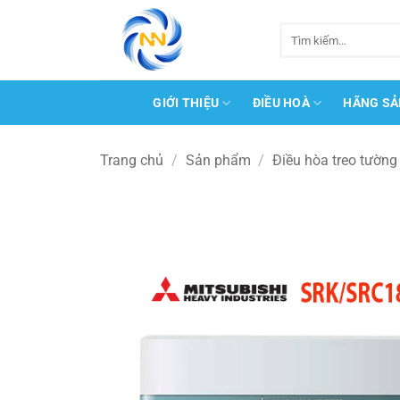
Bỏ
qua
Tìm
kiếm:
nội
dung
GIỚI THIỆU
ĐIỀU HOÀ
HÃNG SẢ
Trang chủ
/
Sản phẩm
/
Điều hòa treo tường