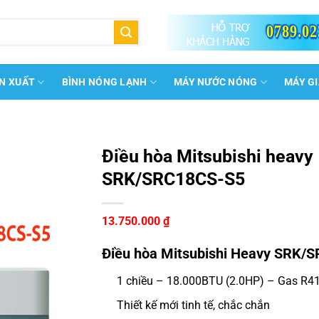
0789.02
N XUẤT
BÌNH NÓNG LẠNH
MÁY NƯỚC NÓNG
MÁY G
Điều hòa Mitsubishi heavy
SRK/SRC18CS-S5
13.750.000
₫
Điều hòa Mitsubishi Heavy SRK/
1 chiều – 18.000BTU (2.0HP) – Gas R4
Thiết kế mới tinh tế, chắc chắn