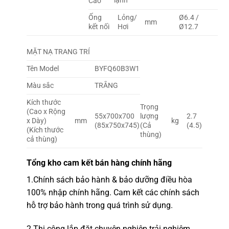
lạnh
Cao
Ống
Lỏng/
Ø6.4 /
mm
kết nối
Hơi
Ø12.7
MẶT NẠ TRANG TRÍ
Tên Model
BYFQ60B3W1
Màu sắc
TRẮNG
Kích thước
Trọng
(Cao x Rộng
55x700x700
lượng
2.7
x Dày)
mm
kg
(85x750x745)
(Cả
(4.5)
(Kích thước
thùng)
cả thùng)
Tổng kho
cam kết bán hàng chính hãng
1.
Chính sách bảo hành & bảo dưỡng điều hòa
100% nhập chính hãng.
Cam kết các chính sách
hỗ trợ bảo hành trong quá trình sử dụng.
2.
Thi công lắp đặt chuyên nghiệp
trải nghiệm