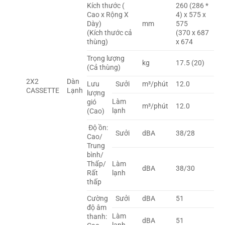
Kích thước (
260 (286 *
Cao x Rộng X
4) x 575 x
Dày)
mm
575
(Kích thước cả
(370 x 687
thùng)
x 674
Trọng lượng
kg
17.5 (20)
(Cả thùng)
2X2
Dàn
Lưu
Sưởi
m³/phút
12.0
CASSETTE
Lạnh
lượng
Làm
gió
m³/phút
12.0
lạnh
(Cao)
Độ ồn:
Sưởi
dBA
38/28
Cao/
Trung
bình/
Thấp/
Làm
dBA
38/30
Rất
lạnh
thấp
Cường
Sưởi
dBA
51
độ âm
Làm
thanh:
dBA
51