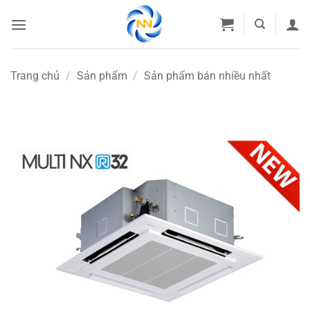
Bỏ
qua
nội
dung
Trang chủ
/
Sản phẩm
/
Sản phẩm bán nhiều nhất