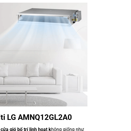
ulti LG AMNQ12GL2A0
a gió bố trí linh hoạt k
hông giống như