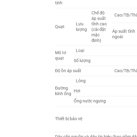
tịnh
Chế độ
Cao/TB/Th
áp suất
Lưu
tĩnh cao
Quạt
lượng
(cài đặt
Áp suất tĩnh
mặc
ngoài
định)
Loại
Mô tơ
quạt
Số lượng
Độ ồn áp suất
Cao/TB/Th
Lỏng
Đường
Hơi
kính ống
Ống nước ngưng
Thiết bị bảo vệ
Dây cấp nguồn và dây tín hiệu (bao gồm dâ