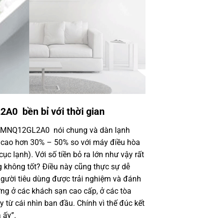
0 bền bỉ với thời gian
MNQ12GL2A0 nói chung và dàn lạnh
g cao hơn 30% – 50% so với máy điều hòa
c lạnh). Với số tiền bỏ ra lớn như vậy rất
g không tốt? Điều này cũng thực sự dễ
t người tiêu dùng được trải nghiệm và đánh
ng ở các khách sạn cao cấp, ở các tòa
y từ cái nhìn ban đầu. Chính vì thế đúc kết
 ấy”.