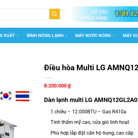
0789.02
N XUẤT
BÌNH NÓNG LẠNH
MÁY NƯỚC NÓNG
MÁY G
Điều hòa Multi LG AMNQ1
8.200.000
₫
Dàn lạnh multi LG AMNQ12GL2A0 1
1 chiều – 12.000BTU – Gas R410a
Tính thẩm mỹ cao, cửa gió linh hoạt
Phù hợp lắp đặt căn hộ trung, cao cấp