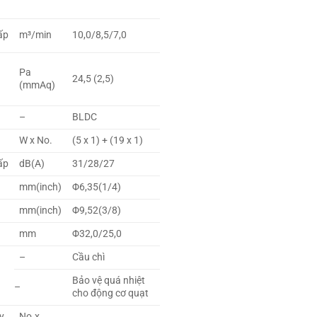
ấp
m³/min
10,0/8,5/7,0
Pa
24,5 (2,5)
(mmAq)
–
BLDC
W x No.
(5 x 1) + (19 x 1)
ấp
dB(A)
31/28/27
mm(inch)
Φ6,35(1/4)
mm(inch)
Φ9,52(3/8)
mm
Φ32,0/25,0
–
Cầu chì
Bảo vệ quá nhiệt
–
cho động cơ quạt
y
No.x