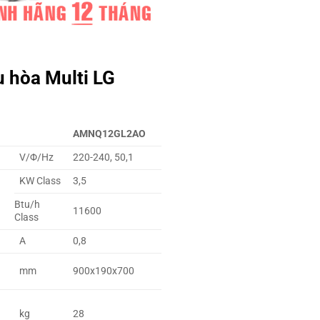
u hòa Multi LG
AMNQ12GL2AO
V/Φ/Hz
220-240, 50,1
KW Class
3,5
Btu/h
11600
Class
A
0,8
mm
900x190x700
kg
28