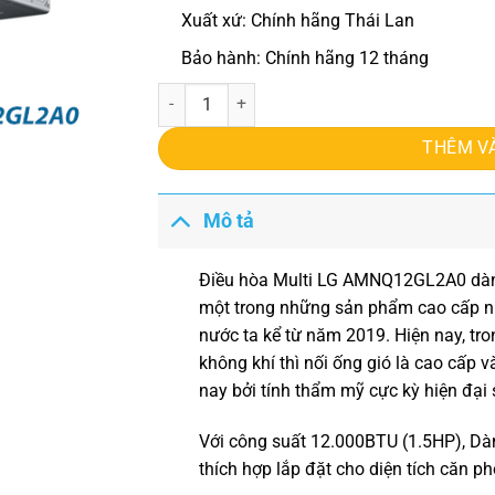
Xuất xứ: Chính hãng Thái Lan
Bảo hành: Chính hãng 12 tháng
Điều hòa Multi LG AMNQ12GL2A0 số lượng
THÊM V
Mô tả
Điều hòa Multi LG
AMNQ12GL2A0 dàn l
một trong những sản phẩm cao cấp nh
nước ta kể từ năm 2019. Hiện nay, t
không khí thì nối ống gió là cao cấp 
nay bởi tính thẩm mỹ cực kỳ hiện đại 
Với công suất 12.000BTU (1.5HP),
Dà
thích hợp lắp đặt cho diện tích căn