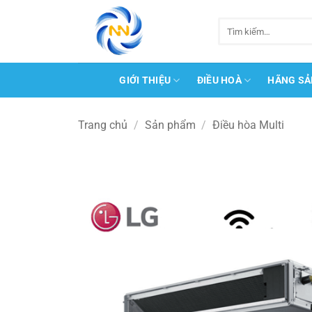
Bỏ
qua
Tìm
kiếm:
nội
dung
GIỚI THIỆU
ĐIỀU HOÀ
HÃNG SẢ
Trang chủ
/
Sản phẩm
/
Điều hòa Multi