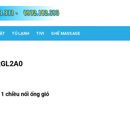
3.333 -
0902.182.595
IẶT
TỦ LẠNH
TIVI
GHẾ MASSAGE
2GL2A0
 chiều nối ống gió