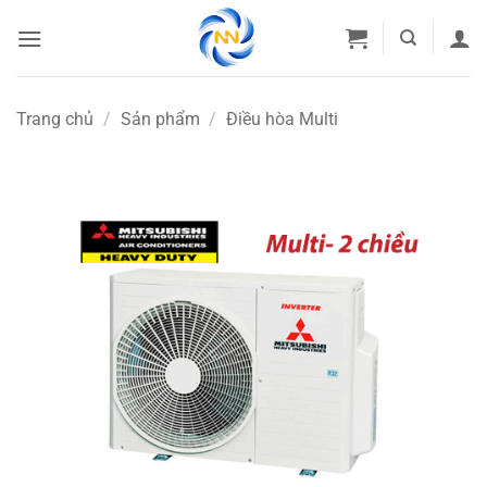
Bỏ
qua
nội
dung
Trang chủ
/
Sản phẩm
/
Điều hòa Multi