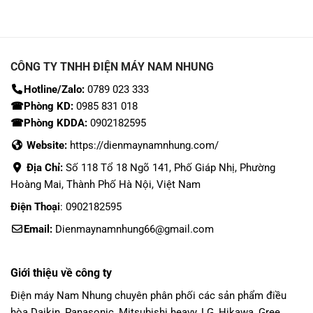
CÔNG TY TNHH ĐIỆN MÁY NAM NHUNG
Hotline/Zalo:
0789 023 333
☎Phòng KD:
0985 831 018
☎Phòng KDDA:
0902182595
Website:
https://dienmaynamnhung.com/
Địa Chỉ:
Số 118 Tổ 18 Ngõ 141, Phố Giáp Nhị, Phường
Hoàng Mai, Thành Phố Hà Nội, Việt Nam
Điện Thoại
: 0902182595
Email:
Dienmaynamnhung66@gmail.com
Giới thiệu về công ty
Điện máy Nam Nhung
chuyên phân phối các sản phẩm
điều
hòa Daikin
, Panasonic,
Mitsubishi heavy
, LG, Hikawa, Gree,