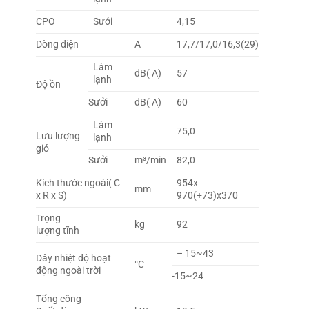
CPO
Sưởi
4,15
Dòng điện
A
17,7/17,0/16,3(29)
Làm
dB( A)
57
lạnh
Độ ồn
Sưởi
dB( A)
60
Làm
75,0
Lưu lượng
lạnh
gió
Sưởi
m³/min
82,0
Kích thước ngoài( C
954x
mm
x R x S)
970(+73)x370
Trọng
kg
92
lượng tĩnh
– 15~43
Dây nhiệt độ hoạt
°C
động ngoài trời
-15~24
Tổng công