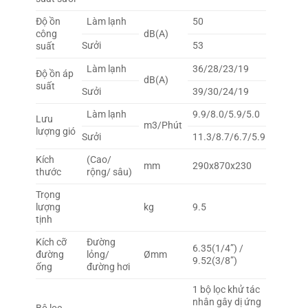
Độ ồn
Làm lạnh
50
công
dB(A)
Sưởi
53
suất
Làm lạnh
36/28/23/19
Độ ồn áp
dB(A)
suất
Sưởi
39/30/24/19
Làm lạnh
9.9/8.0/5.9/5.0
Lưu
m3/Phút
lượng gió
Sưởi
11.3/8.7/6.7/5.9
Kích
(Cao/
mm
290x870x230
thước
rộng/ sâu)
Trọng
lượng
kg
9.5
tịnh
Kích cỡ
Đường
6.35(1/4”) /
đường
lỏng/
Ømm
9.52(3/8”)
ống
đường hơi
1 bộ lọc khử tác
nhân gây dị ứng