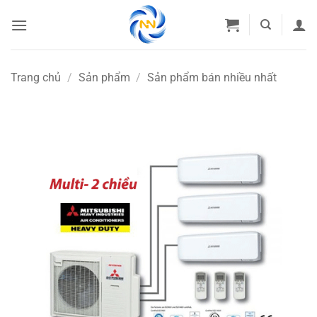
Bỏ
qua
nội
dung
Trang chủ
/
Sản phẩm
/
Sản phẩm bán nhiều nhất