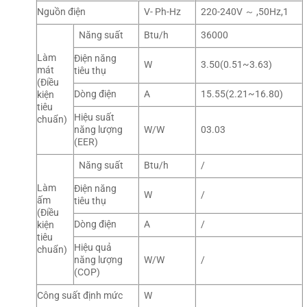
Nguồn điện
V- Ph-Hz
220-240V ～ ,50Hz,1
Năng suất
Btu/h
36000
Làm
Điện năng
W
3.50(0.51~3.63)
mát
tiêu thụ
(Điều
Dòng điện
A
15.55(2.21~16.80)
kiện
tiêu
Hiệu suất
chuẩn)
năng lượng
W/W
03.03
(EER)
Năng suất
Btu/h
/
Làm
Điện năng
W
/
ấm
tiêu thụ
(Điều
Dòng điện
A
/
kiện
tiêu
Hiệu quả
chuẩn)
năng lượng
W/W
/
(COP)
Công suất định mức
W