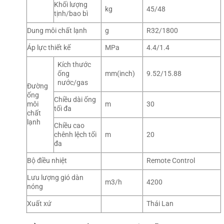
Khối lượng
kg
45/48
tịnh/bao bì
Dung môi chất lạnh
g
R32/1800
Áp lực thiết kế
MPa
4.4/1.4
Kích thước
ống
mm(inch)
9.52/15.88
nước/gas
Đường
ống
Chiều dài ống
môi
m
30
tối đa
chất
lạnh
Chiều cao
chênh lệch tối
m
20
đa
Bộ điều nhiệt
Remote Control
Lưu lượng gió dàn
m3/h
4200
nóng
Xuất xứ
Thái Lan