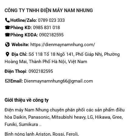
CÔNG TY TNHH ĐIỆN MÁY NAM NHUNG
Hotline/Zalo:
0789 023 333
☎Phòng KD:
0985 831 018
☎Phòng KDDA:
0902182595
Website:
https://dienmaynamnhung.com/
Địa Chỉ:
Số 118 Tổ 18 Ngõ 141, Phố Giáp Nhị, Phường
Hoàng Mai, Thành Phố Hà Nội, Việt Nam
Điện Thoại
: 0902182595
Email:
Dienmaynamnhung66@gmail.com
Giới thiệu về công ty
Điện máy Nam Nhung
chuyên phân phối các sản phẩm
điều
hòa Daikin
, Panasonic,
Mitsubishi heavy
, LG, Hikawa, Gree,
Funiki, Sumikura ..
Bình nóng lạnh Ariston, Rossi, Feroli,