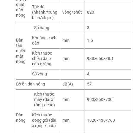
quạt
Tốc độ
dàn
(nhanh/trung
vòng/phút
820
nóng
bình/chậm)
Số hàng
3
Khoảng cách
Dàn
mm
1.5
dàn
tản
nhiệt
Kích thước
mặt
chiều dài x
mm
933×656×38.1
nóng
cao x rộng
Số vòng
4
Độ ồn dàn nóng
dB(A)
57
Kích thước
máy (dài x
mm
900×350×700
rộng x cao)
Dàn
Kích thước
nóng
đóng gói (dài
mm
1020×430×760
x rộng x cao)