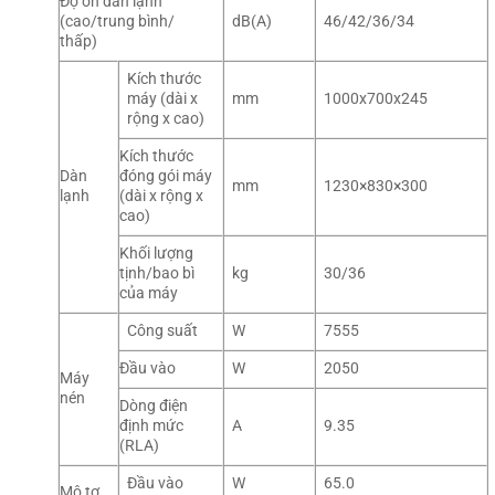
Độ ồn dàn lạnh
(cao/trung bình/
dB(A)
46/42/36/34
thấp)
Kích thước
máy (dài x
mm
1000x700x245
rộng x cao)
Kích thước
Dàn
đóng gói máy
mm
1230×830×300
lạnh
(dài x rộng x
cao)
Khối lượng
tịnh/bao bì
kg
30/36
của máy
Công suất
W
7555
Đầu vào
W
2050
Máy
nén
Dòng điện
định mức
A
9.35
(RLA)
Đầu vào
W
65.0
Mô tơ