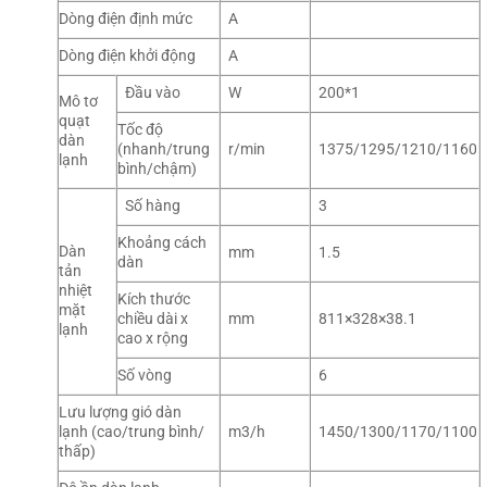
Dòng điện định mức
A
Dòng điện khởi động
A
Đầu vào
W
200*1
Mô tơ
quạt
Tốc độ
dàn
(nhanh/trung
r/min
1375/1295/1210/1160
lạnh
bình/chậm)
Số hàng
3
Khoảng cách
Dàn
mm
1.5
dàn
tản
nhiệt
Kích thước
mặt
chiều dài x
mm
811×328×38.1
lạnh
cao x rộng
Số vòng
6
Lưu lượng gió dàn
lạnh (cao/trung bình/
m3/h
1450/1300/1170/1100
thấp)