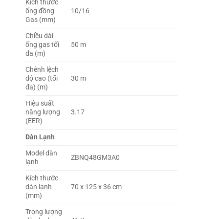
Kích thước
ống đồng
10/16
Gas (mm)
Chiều dài
ống gas tối
50 m
đa (m)
Chênh lệch
độ cao (tối
30 m
đa) (m)
Hiệu suất
năng lượng
3.17
(EER)
Dàn Lạnh
Model dàn
ZBNQ48GM3A0
lạnh
Kích thước
dàn lạnh
70 x 125 x 36 cm
(mm)
Trọng lượng