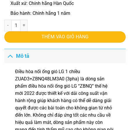
Xuất xứ: Chính hãng Hàn Quốc
Bảo hành: Chính hãng 1 năm
Điều hòa nối ống gió LG 1 chiều ZUAD3+ZBNQ48LM3A0 (3pha) số l
THÊM VÀO GIỎ HÀNG
Mô tả
Điều hòa nối ống gió LG 1 chiều
ZUAD3+ZBNQ48LM3A0 (3pha)
là dòng sản
phẩm điều hòa nối ống gió LG “ZBNQ” thế hệ
mới 2022 được thiết kế với dải công suất vận
hành rộng giúp khách hàng có thể dễ dàng giải
quyết được các bài toán cho không gian từ nhỏ
đến lớn. Không chỉ đáp ứng tốt các nhu cầu về
hiệu quả làm mát, dòng sản phẩm này còn
mang đến tính thẩm mỹ cao cho không gian nội