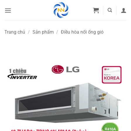
Bỏ
qua
nội
dung
Trang chủ
/
Sản phẩm
/
Điều hòa nối ống gió