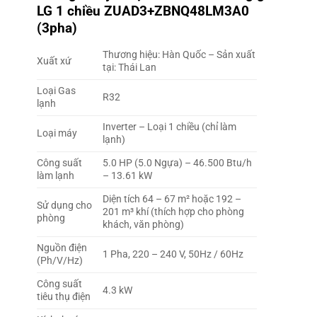
LG 1 chiều ZUAD3+ZBNQ48LM3A0
(3pha)
Thương hiệu: Hàn Quốc – Sản xuất
Xuất xứ
tại: Thái Lan
Loại Gas
R32
lạnh
Inverter – Loại 1 chiều (chỉ làm
Loại máy
lạnh)
Công suất
5.0 HP (5.0 Ngựa) – 46.500 Btu/h
làm lạnh
– 13.61 kW
Diện tích 64 – 67 m² hoặc 192 –
Sử dụng cho
201 m³ khí (thích hợp cho phòng
phòng
khách, văn phòng)
Nguồn điện
1 Pha, 220 – 240 V, 50Hz / 60Hz
(Ph/V/Hz)
Công suất
4.3 kW
tiêu thụ điện