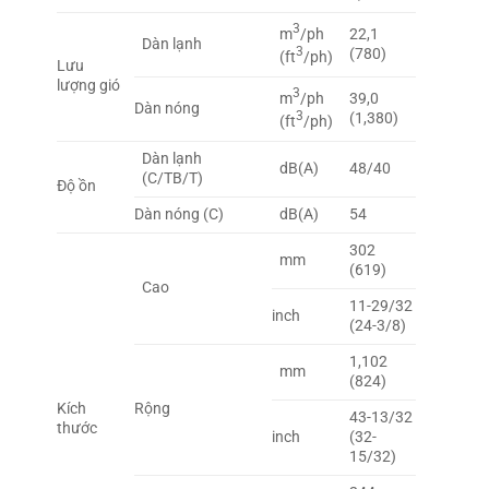
3
m
/ph
22,1
Dàn lạnh
3
(780)
(ft
/ph)
Lưu
lượng gió
3
m
/ph
39,0
Dàn nóng
3
(1,380)
(ft
/ph)
Dàn lạnh
dB(A)
48/40
(C/TB/T)
Độ ồn
Dàn nóng (C)
dB(A)
54
302
mm
(619)
Cao
11-29/32
inch
(24-3/8)
1,102
mm
(824)
Kích
Rộng
43-13/32
thước
inch
(32-
15/32)