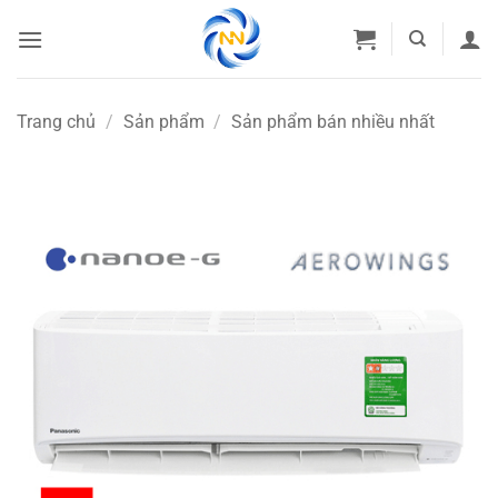
Bỏ
qua
nội
dung
Trang chủ
/
Sản phẩm
/
Sản phẩm bán nhiều nhất