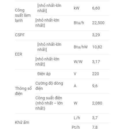
[nhỏ nhất-lớn
kW
6,60
Công
nhất]
suất làm
[nhỏ nhất-lớn
lạnh
Btu/h
22,500
nhất]
CSPF
3,29
[nhỏ nhất-lớn
Btu/hW
10,82
nhất]
EER
[nhỏ nhất-lớn
W/W
3,17
nhất]
Điện áp
V
220
Cường độ dòng
A
9,6
Thông số
điện
điện
Công suất điện
(nhỏ nhất – lớn
W
2,080
nhất)
L/h
3,7
Khử ẩm
Pt/h
7,8