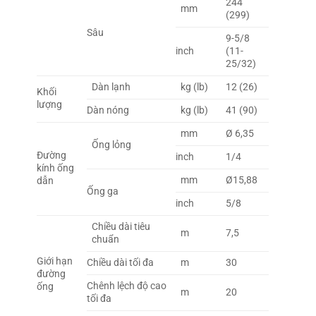
244
mm
(299)
Sâu
9-5/8
inch
(11-
25/32)
Dàn lạnh
kg (lb)
12 (26)
Khối
lượng
Dàn nóng
kg (lb)
41 (90)
mm
Ø 6,35
Ống lỏng
Đường
inch
1/4
kính ống
mm
Ø15,88
dẫn
Ống ga
inch
5/8
Chiều dài tiêu
m
7,5
chuẩn
Giới hạn
Chiều dài tối đa
m
30
đường
Chênh lệch độ cao
ống
m
20
tối đa