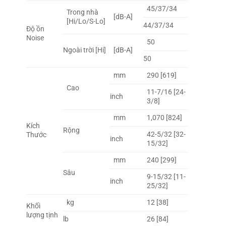
45/37/34
Trong nhà
[dB-A]
[Hi/Lo/S-Lo]
44/37/34
Độ ồn
Noise
50
Ngoài trời [Hi]
[dB-A]
50
mm
290 [619]
Cao
11-7/16 [24-
inch
3/8]
mm
1,070 [824]
Kích
Rộng
42-5/32 [32-
Thước
inch
15/32]
mm
240 [299]
Sâu
9-15/32 [11-
inch
25/32]
kg
12 [38]
Khối
lượng tịnh
lb
26 [84]