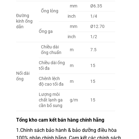
mm
Ø6.35
Ổng lỏng
Đường
inch
1/4
kính ống
mm
Ø12.70
dẫn
Ống ga
inch
1/2
Chiều dài
m
7.5
ống chuẩn
Chiều dài ống
m
15
tối đa
Nối dài
Chênh lệch
ống
m
15
độ cao tối đa
Lượng môi
chất lạnh ga
g/m
15
cần bổ sung
Tổng kho
cam kết bán hàng chính hãng
1.
Chính sách bảo hành & bảo dưỡng điều hòa
100% nhập chính hãng.
Cam kết các chính sách