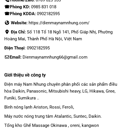
☎Phòng KD:
0985 831 018
☎Phòng KDDA:
0902182595
Website:
https://dienmaynamnhung.com/
Địa Chỉ:
Số 118 Tổ 18 Ngõ 141, Phố Giáp Nhị, Phường
Hoàng Mai, Thành Phố Hà Nội, Việt Nam
Điện Thoại
: 0902182595
Email:
Dienmaynamnhung66@gmail.com
Giới thiệu về công ty
Điện máy Nam Nhung
chuyên phân phối các sản phẩm
điều
hòa Daikin
, Panasonic,
Mitsubishi heavy
, LG, Hikawa, Gree,
Funiki, Sumikura ..
Bình nóng lạnh Ariston, Rossi, Feroli,
Máy nước nóng trung tâm Atalantic, Suntec, Daikin.
Tổng kho Ghế Massage Okinawa , oreni, kangwon