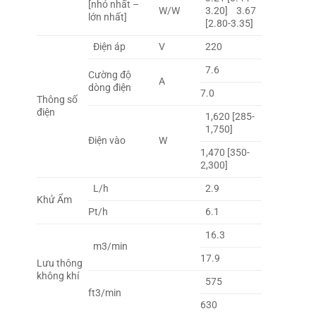
[nhỏ nhất –
W/W
3.20] 3.67
lớn nhất]
[2.80-3.35]
Điện áp
V
220
7.6
Cường độ
A
dòng điện
7.0
Thông số
điện
1,620 [285-
1,750]
Điện vào
W
1,470 [350-
2,300]
L/h
2.9
Khử Ẩm
Pt/h
6.1
16.3
m3/min
17.9
Lưu thông
không khí
575
ft3/min
630