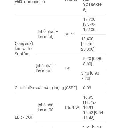
chiều 18000BTU
YZ18AKH-
8]
17,700
[3,340-
19,100]
[nhỏ nhất –
Btu/h
lớn nhất]
18,400
Công suất
[3,340-
làm lạnh /
26,300]
Sưởi ấm
5.20 [0.98-
5.60]
[nhỏ nhất –
kW
lớn nhất]
5.40 [0.98-
7.70]
Chỉ số hiệu suất năng lượng [CSPF]
6.03
10.93
[11.72-
[nhỏ nhất –
Btu/hW
10.91]
lớn nhất]
12,52 [9.54-
EER / COP
11.43]
3.21 [3.44-