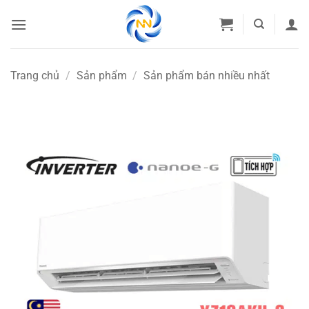
Bỏ
qua
nội
dung
Trang chủ
/
Sản phẩm
/
Sản phẩm bán nhiều nhất