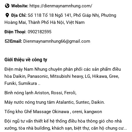
Website:
https://dienmaynamnhung.com/
Địa Chỉ:
Số 118 Tổ 18 Ngõ 141, Phố Giáp Nhị, Phường
Hoàng Mai, Thành Phố Hà Nội, Việt Nam
Điện Thoại
: 0902182595
Email:
Dienmaynamnhung66@gmail.com
Giới thiệu về công ty
Điện máy Nam Nhung
chuyên phân phối các sản phẩm
điều
hòa Daikin
, Panasonic,
Mitsubishi heavy
, LG, Hikawa, Gree,
Funiki, Sumikura ..
Bình nóng lạnh Ariston, Rossi, Feroli,
Máy nước nóng trung tâm Atalantic, Suntec, Daikin.
Tổng kho Ghế Massage Okinawa , oreni, kangwon
Đội ngũ tư vấn thiết kế hệ thống điều hòa thông gió cho nhà
xưởng, tòa nhà building, khách sạn, biệt thự, căn hộ chung cư...