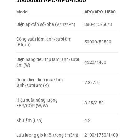
50000btu APC/APO-H500
Model
APC/APO-H500
Điện áp/tấn số/pha (V/Hz/Ph)
380-415/50/3
Công suất làm lạnh/sưởi ấm
50000/52500
(Btu/h)
Điện năng tiêu thụ làm lạnh/sưởi
4520/4400
ấm (W)
Dòng điện định mức làm
7.8/7.5
lạnh/sưởi ấm (A)
Hiệu suất năng lượng
3.25/3.50
EER/COP (W/W)
Khử ẩm (L/h)
4.2
Lưu lượng gió khối trong (m3/h)
2100/1750/1400