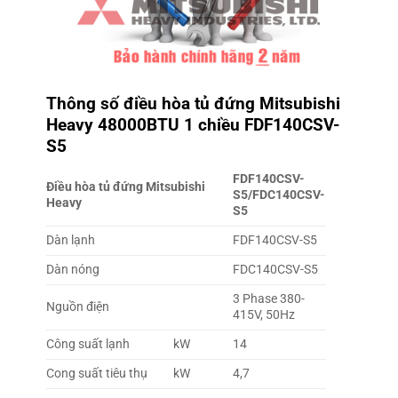
Thông số
điều hòa tủ đứng Mitsubishi
Heavy 48000BTU 1 chiều FDF140CSV-
S5
FDF140CSV-
Điều hòa tủ đứng Mitsubishi
S5/FDC140CSV-
Heavy
S5
Dàn lạnh
FDF140CSV-S5
Dàn nóng
FDC140CSV-S5
3 Phase 380-
Nguồn điện
415V, 50Hz
Công suất lạnh
kW
14
Cong suất tiêu thụ
kW
4,7