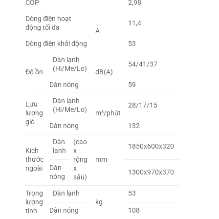
COP
2,98
Dòng điện hoạt
11,4
động tối đa
A
Dòng điện khởi động
53
Dàn lạnh
54/41/37
(Hi/Me/Lo)
Độ ồn
dB(A)
Dàn nóng
59
Dàn lạnh
Lưu
28/17/15
(Hi/Me/Lo)
lượng
m³/phút
gió
Dàn nóng
132
Dàn
(cao
1850x600x320
Kích
lạnh
x
thước
rộng
mm
Dàn
ngoài
x
1300x970x370
nóng
sâu)
Trọng
Dàn lạnh
53
lượng
kg
Dàn nóng
108
tịnh