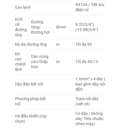
R410A / Tiết lưu
Gas lạnh
điiện tử
Kích
Đường
cỡ
9.52(3/8”)
lỏng/
Ømm
đường
/15.88(5/8”)
Đường hơi
ống
Độ dài đường ống
m
Tối đa 50
Độ
Dàn nóng
cao
cao/thấp
m
Tối đa 30/15
chênh
hơn
lệch
1.6mm² x 4 dây (
Dây điện kết nối
bao gồm dây nối
đất)
Phương pháp kết
Trạm nối dây
nối
(siết vít)
Có dây / không
Hệ điều khiển (tùy
dây: Tiêu chuẩn
chọn)
(theo máy)