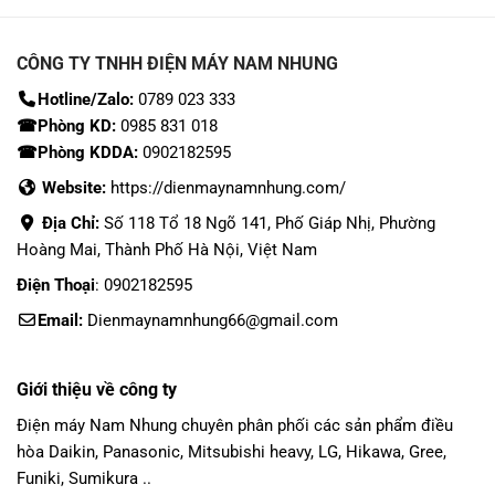
CÔNG TY TNHH ĐIỆN MÁY NAM NHUNG
Hotline/Zalo:
0789 023 333
☎Phòng KD:
0985 831 018
☎Phòng KDDA:
0902182595
Website:
https://dienmaynamnhung.com/
Địa Chỉ:
Số 118 Tổ 18 Ngõ 141, Phố Giáp Nhị, Phường
Hoàng Mai, Thành Phố Hà Nội, Việt Nam
Điện Thoại
: 0902182595
Email:
Dienmaynamnhung66@gmail.com
Giới thiệu về công ty
Điện máy Nam Nhung
chuyên phân phối các sản phẩm
điều
hòa Daikin
, Panasonic,
Mitsubishi heavy
, LG, Hikawa, Gree,
Funiki, Sumikura ..