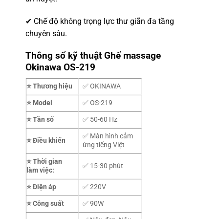
✔ Chế độ không trọng lực thư giãn đa tầng
chuyên sâu.
Thông số kỹ thuật
Ghế massage
Okinawa
OS-219
⭐ Thương hiệu
✅ OKINAWA
⭐ Model
✅ OS-219
⭐ Tần số
✅ 50-60 Hz
✅ Màn hình cảm
⭐ Điều khiển
ứng tiếng Việt
⭐
Thời gian
✅ 15-30 phút
làm việc:
⭐ Điện áp
✅ 220V
⭐ Công suất
✅ 90W