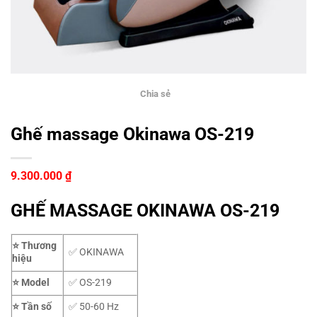
Chia sẻ
Ghế massage Okinawa OS-219
9.300.000
₫
GHẾ MASSAGE OKINAWA OS-219
⭐ Thương
✅ OKINAWA
hiệu
⭐ Model
✅ OS-219
⭐ Tần số
✅ 50-60 Hz