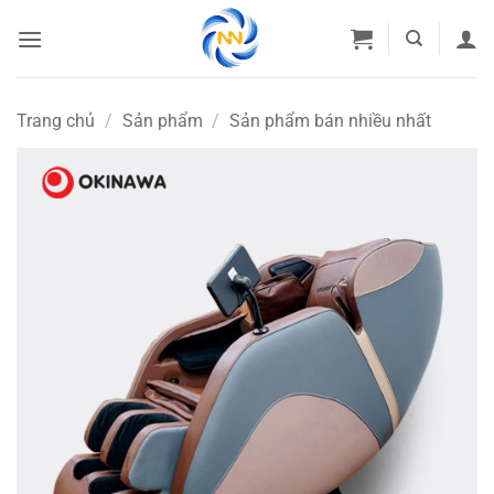
Bỏ
qua
nội
dung
Trang chủ
/
Sản phẩm
/
Sản phẩm bán nhiều nhất