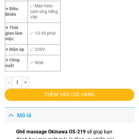
✅ Màn hình
⭐ Điều
cảm ứng tiếng
khiển
Việt
⭐
Thời
gian làm
✅ 15-30 phút
việc:
⭐ Điện áp
✅ 220V
⭐ Công
✅ 90W
suất
Ghế massage Okinawa OS-219 số lượng
THÊM VÀO GIỎ HÀNG
Mô tả
Ghế massage Okinawa OS-219
sẽ giúp bạn