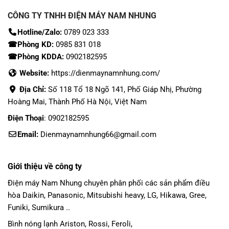
CÔNG TY TNHH ĐIỆN MÁY NAM NHUNG
Hotline/Zalo:
0789 023 333
☎Phòng KD:
0985 831 018
☎Phòng KDDA:
0902182595
Website:
https://dienmaynamnhung.com/
Địa Chỉ:
Số 118 Tổ 18 Ngõ 141, Phố Giáp Nhị, Phường
Hoàng Mai, Thành Phố Hà Nội, Việt Nam
Điện Thoại
: 0902182595
Email:
Dienmaynamnhung66@gmail.com
Giới thiệu về công ty
Điện máy Nam Nhung
chuyên phân phối các sản phẩm
điều
hòa Daikin
, Panasonic,
Mitsubishi heavy
, LG, Hikawa, Gree,
Funiki, Sumikura ..
Bình nóng lạnh Ariston, Rossi, Feroli,