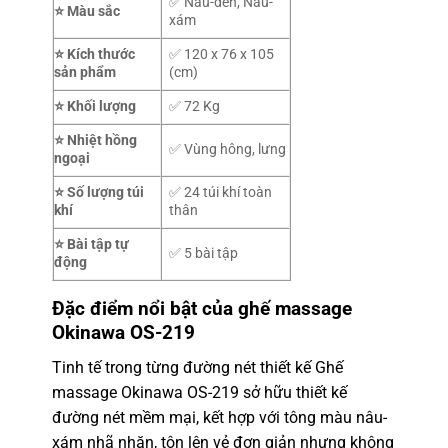
✅ Nâu-đen, Nâu-
⭐ Màu sắc
xám
⭐ Kích thước
✅ 120 x 76 x 105
sản phẩm
(cm)
⭐ Khối lượng
✅ 72 Kg
⭐ Nhiệt hồng
✅ Vùng hông, lưng
ngoại
⭐ Số lượng túi
✅ 24 túi khí toàn
khí
thân
⭐ Bài tập tự
✅ 5 bài tập
động
Đặc điểm nổi bật của ghế massage
Okinawa OS-219
Tinh tế trong từng đường nét thiết kế
Ghế
massage Okinawa OS-219
sở hữu thiết kế
đường nét mềm mại, kết hợp với tông màu nâu-
xám nhã nhặn, tôn lên vẻ đơn giản nhưng không