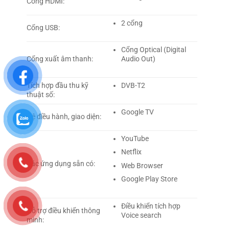
Cổng HDMI:
2 cổng
Cổng USB:
Cổng Optical (Digital
Cổng xuất âm thanh:
Audio Out)
Tích hợp đầu thu kỹ
DVB-T2
thuật số:
Google TV
Hệ điều hành, giao diện:
YouTube
Netflix
Các ứng dụng sẵn có:
Web Browser
Google Play Store
Điều khiển tích hợp
Hỗ trợ điều khiển thông
Voice search
minh: