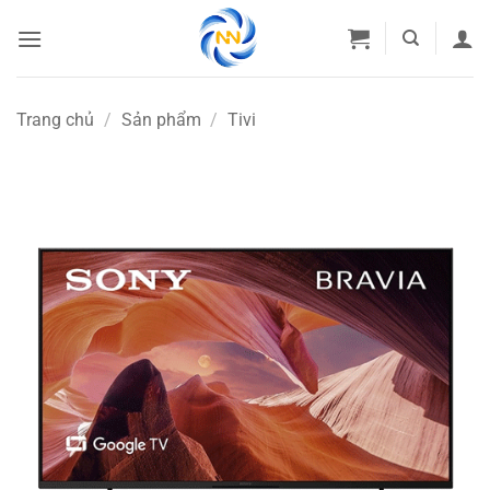
Bỏ
qua
nội
dung
Trang chủ
/
Sản phẩm
/
Tivi