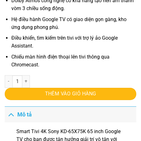
Dolby Atmos công nghệ có khả năng tạo nên âm thanh
vòm 3 chiều sống động.
Hệ điều hành Google TV có giao diện gọn gàng, kho
ứng dụng phong phú.
Điều khiển, tìm kiếm trên tivi với trợ lý ảo Google
Assistant.
Chiếu màn hình điện thoại lên tivi thông qua
Chromecast.
Smart Tivi 4K Sony KD-65X75K 65 inch Google TV số lượng
THÊM VÀO GIỎ HÀNG
Mô tả
Smart Tivi 4K Sony KD-65X75K 65 inch Google
TV
cho bạn được tận hưởng giải trí vô tận với