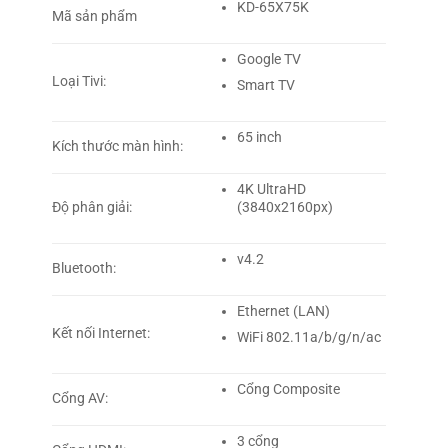
KD-65X75K
Mã sản phẩm
Google TV
Loại Tivi:
Smart TV
65 inch
Kích thước màn hình:
4K UltraHD
Độ phân giải:
(3840x2160px)
v4.2
Bluetooth:
Ethernet (LAN)
Kết nối Internet:
WiFi 802.11a/b/g/n/ac
Cổng Composite
Cổng AV:
3 cổng