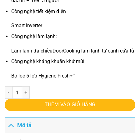
635 lít – Trên 5 người
Công nghệ tiết kiệm điện
Smart Inverter
Công nghệ làm lạnh:
Làm lạnh đa chiều
DoorCooling làm lạnh từ cánh cửa tủ
Công nghệ kháng khuẩn khử mùi:
Bộ lọc 5 lớp Hygiene Fresh+™
Tủ lạnh lg inverter 635 lít X257BG số lượng
THÊM VÀO GIỎ HÀNG
Mô tả