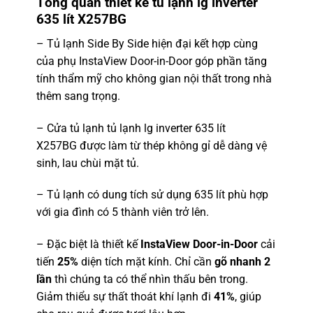
Tổng quan thiết kế tủ lạnh lg inverter
635 lít X257BG
– Tủ lạnh Side By Side hiện đại kết hợp cùng
của phụ InstaView Door-in-Door góp phần tăng
tính thẩm mỹ cho không gian nội thất trong nhà
thêm sang trọng.
– Cửa tủ lạnh tủ lạnh lg inverter 635 lít
X257BG được làm từ thép không gỉ dễ dàng vệ
sinh, lau chùi mặt tủ.
– Tủ lạnh có dung tích sử dụng 635 lít phù hợp
với gia đình có 5 thành viên trở lên.
– Đặc biệt là thiết kế
InstaView Door-in-Door
cải
tiến
25%
diện tích mặt kính. Chỉ cần
gõ nhanh 2
lần
thì chúng ta có thể nhìn thấu bên trong.
Giảm thiểu sự thất thoát khí lạnh đi
41%
, giúp