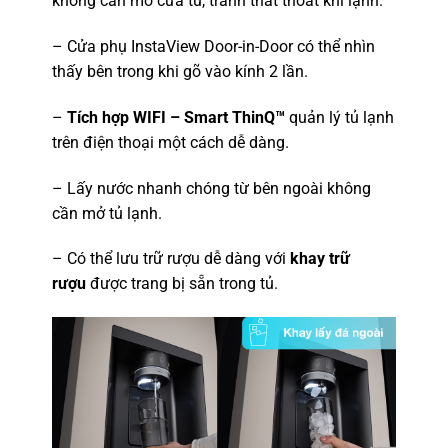
không cần mở cửa tủ, tránh thất thoát khí lạnh.
– Cửa phụ InstaView Door-in-Door có thể nhìn
thấy bên trong khi gõ vào kính 2 lần.
–
Tích hợp WIFI – Smart ThinQ™
quản lý tủ lạnh
trên điện thoại một cách dễ dàng.
– Lấy nước nhanh chóng từ bên ngoài không
cần mở tủ lạnh.
– Có thể lưu trữ rượu dễ dàng với
khay trữ
rượu
được trang bị sẵn trong tủ.