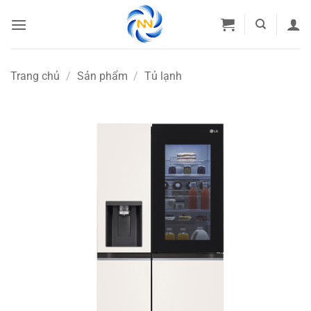
Bỏ
qua
nội
dung
Trang chủ
/
Sản phẩm
/
Tủ lạnh